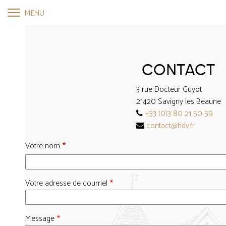
Aller
NAVIGATION
MENU
au
PRINCIPALE
contenu
principal
CONTACT
3 rue Docteur Guyot
21420 Savigny les Beaune
+33 (0)3 80 21 50 59
contact@hdv.fr
Votre nom
Votre adresse de courriel
Message